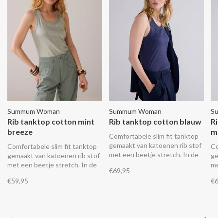
Summum Woman
Summum Woman
S
Rib tanktop cotton mint
Rib tanktop cotton blauw
R
breeze
m
Comfortabele slim fit tanktop
gemaakt van katoenen rib stof
Comfortabele slim fit tanktop
Co
met een beetje stretch. In de
gemaakt van katoenen rib stof
ge
stof zit een foil print, die zorgt
met een beetje stretch. In de
me
€69,95
voor een subtiele glans.
stof zit een foil print, die zorgt
st
€59,95
€6
voor een subtiele glans.
vo