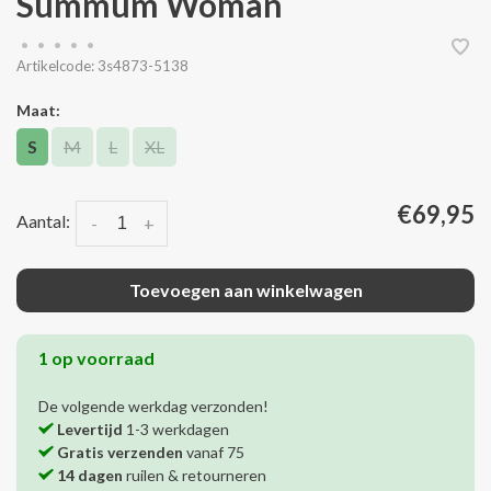
Summum Woman
•
•
•
•
•
Artikelcode:
3s4873-5138
Maat:
S
M
L
XL
€69,95
Aantal:
-
+
Toevoegen aan winkelwagen
1 op voorraad
De volgende werkdag verzonden!
Levertijd
1-3 werkdagen
Gratis verzenden
vanaf 75
14 dagen
ruilen & retourneren