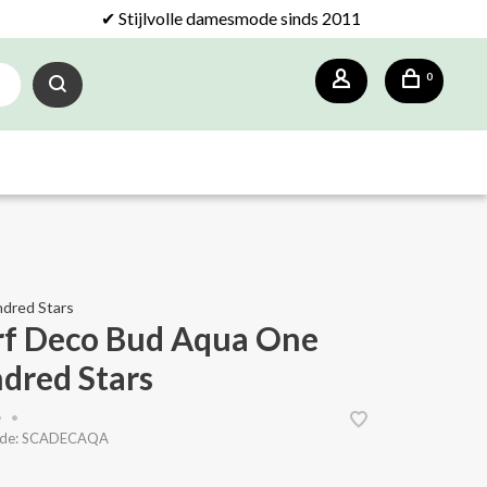
✔ Stijlvolle damesmode sinds 2011
0
dred Stars
rf Deco Bud Aqua One
dred Stars
•
•
de:
SCADECAQA