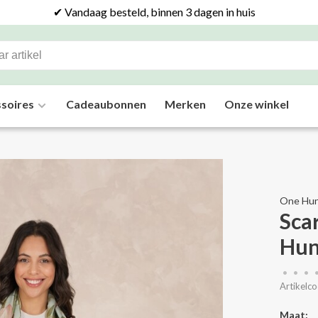
✔ Vandaag besteld, binnen 3 dagen in huis
soires
Cadeaubonnen
Merken
Onze winkel
One Hun
Sca
Hun
•
•
•
Artikelco
Maat: