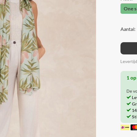
One s
Aantal:
Levertij
1 op
De v
Le
Gr
14
St