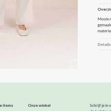
Overzi
Mooie r
gemaakt
materiaa
Details
e items
Onze winkel
Schrijf je in