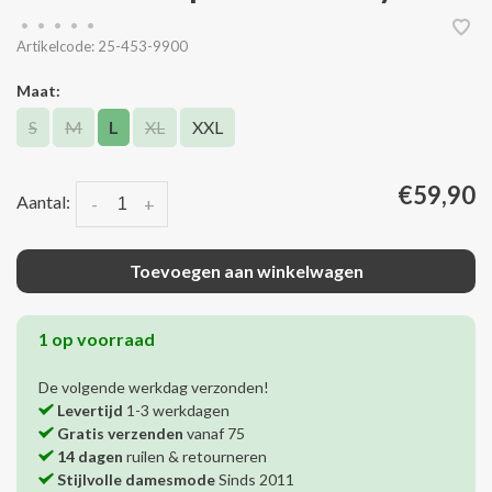
•
•
•
•
•
Artikelcode:
25-453-9900
Maat:
S
M
L
XL
XXL
€59,90
Aantal:
-
+
Toevoegen aan winkelwagen
1 op voorraad
De volgende werkdag verzonden!
Levertijd
1-3 werkdagen
Gratis verzenden
vanaf 75
14 dagen
ruilen & retourneren
Stijlvolle damesmode
Sinds 2011