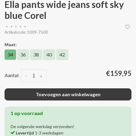
Ella pants wide jeans soft sky
blue Corel
•
•
•
•
•
Artikelcode:
1009-7500
Maat:
34
36
38
40
42
€159,95
Aantal:
-
+
Toevoegen aan winkelwagen
1 op voorraad
De volgende werkdag verzonden!
Levertijd
1-3 werkdagen